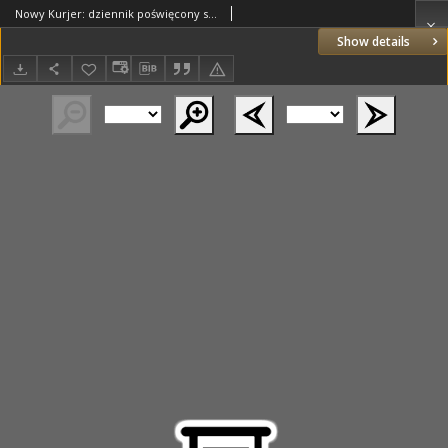
Nowy Kurjer: dziennik poświęcony sprawom politycznym i społecznym 1938.05.24 R.49 Nr118
Show details