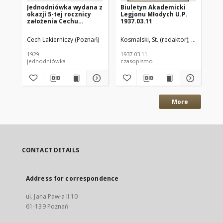
Jednodniówka wydana z
Biuletyn Akademicki
60
okazji 5-tej rocznicy
Legjonu Młodych U.P.
Zo
założenia Cechu
1937.03.11
Po
Lakierniczego w
Poznaniu : 1924-1929.
Cech Lakierniczy (Poznań)
Kosmalski, St. (redaktor)
Oddział Un
Run
1929
1937.03.11
193
jednodniówka
czasopismo
art
More
CONTACT DETAILS
Address for correspondence
ul. Jana Pawła II 10
61-139 Poznań