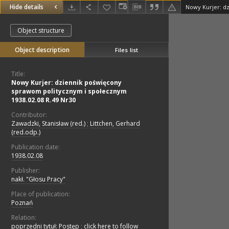
Hide details
Object structure
Object description
Files list
Title:
Nowy Kurjer: dziennik poświęcony
sprawom politycznym i społecznym
1938.02.08 R.49 Nr30
Contributor:
Zawadzki, Stanisław (red.)
;
Littchen, Gerhard
(red.odp.)
Publication date:
1938.02.08
Publisher:
nakł. "Głosu Pracy"
Place of publication:
Poznań
Relation:
poprzedni tytuł: Postęp
;
click here to follow