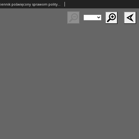
Nowy Kurjer: dziennik poświęcony sprawom politycznym i społecznym 1938.02.08 R.49 Nr30