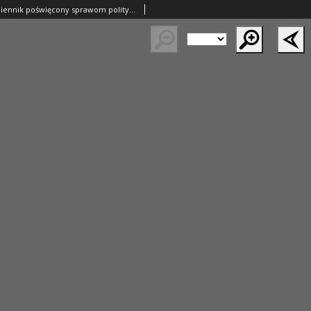
Nowy Kurjer: dziennik poświęcony sprawom politycznym i społecznym 1937.12.21 R.48 Nr292