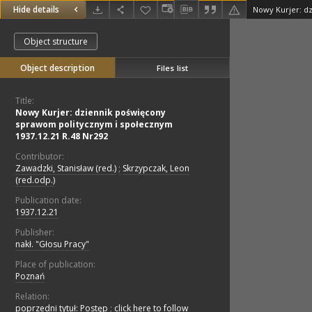
Hide details
Object structure
Object description
Files list
Title:
Nowy Kurjer: dziennik poświęcony
sprawom politycznym i społecznym
1937.12.21 R.48 Nr292
Contributor:
Zawadzki, Stanisław (red.)
;
Skrzypczak, Leon
(red.odp.)
Publication date:
1937.12.21
Publisher:
nakł. "Głosu Pracy"
Place of publication:
Poznań
Relation:
poprzedni tytuł: Postęp
;
click here to follow