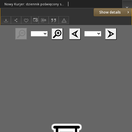
Nowy Kurjer: dziennik poświęcony sprawom politycznym i społecznym 1937.10.20 R.48 Nr242
Show details