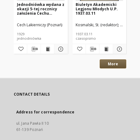
Jednodniówka wydana z
Biuletyn Akademicki
60
okazji 5-tej rocznicy
Legjonu Młodych U.P.
Zo
założenia Cechu
1937.03.11
Po
Lakierniczego w
Poznaniu : 1924-1929.
Cech Lakierniczy (Poznań)
Kosmalski, St. (redaktor)
Oddział Un
Run
1929
1937.03.11
193
jednodniówka
czasopismo
art
More
CONTACT DETAILS
Address for correspondence
ul. Jana Pawła II 10
61-139 Poznań