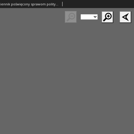
Nowy Kurjer: dziennik poświęcony sprawom politycznym i społecznym 1937.08.04 R.48 Nr176