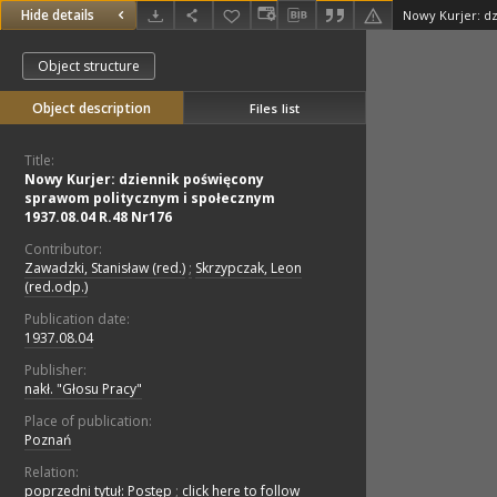
Hide details
Object structure
Object description
Files list
Title:
Nowy Kurjer: dziennik poświęcony
sprawom politycznym i społecznym
1937.08.04 R.48 Nr176
Contributor:
Zawadzki, Stanisław (red.)
;
Skrzypczak, Leon
(red.odp.)
Publication date:
1937.08.04
Publisher:
nakł. "Głosu Pracy"
Place of publication:
Poznań
Relation:
poprzedni tytuł: Postęp
;
click here to follow