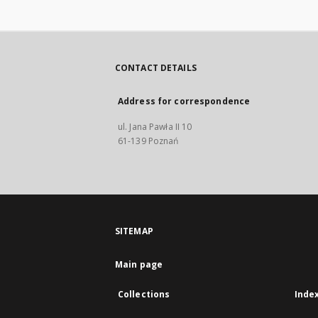
CONTACT DETAILS
Address for correspondence
ul. Jana Pawła II 10
61-139 Poznań
SITEMAP
Main page
Collections
Inde