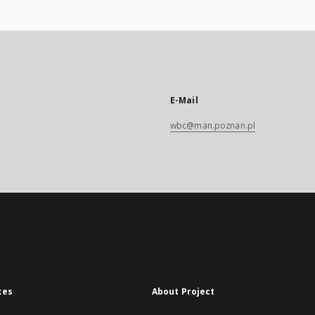
E-Mail
wbc@man.poznan.pl
xes
About Project