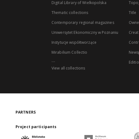
Digital Library of Wielkopolska
Topo
Thematic collections
Title
Contemporary regional magazines
Owne
Uniwersytet Ekonomiczny w Poznaniu
Creat
Instytucje współtworzące
Contr
Mirabilium Collectio
Newsp
...
Editi
View all collections
PARTNERS
Project participants