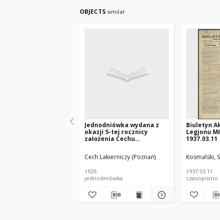
OBJECTS
similar
Jednodniówka wydana z
Biuletyn A
okazji 5-tej rocznicy
Legjonu Mł
założenia Cechu
1937.03.11
Lakierniczego w Poznaniu
: 1924-1929.
Cech Lakierniczy (Poznań)
Kosmalski, S
1929
1937.03.11
jednodniówka
czasopismo