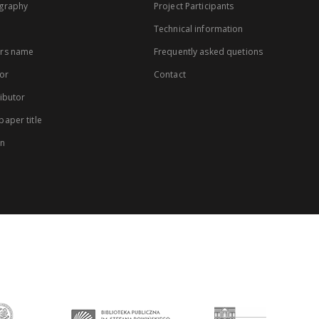
graphy
Project Participants
Technical information
rs name
Frequently asked quetions
or
Contact
ibutor
aper title
on