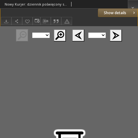
Nowy Kurjer: dziennik poświęcony sprawom politycznym i społecznym 1937.07.25 R.48 Nr168
Show details