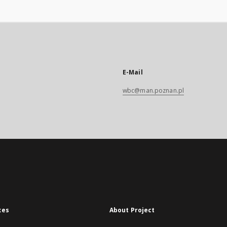
E-Mail
wbc@man.poznan.pl
xes
About Project