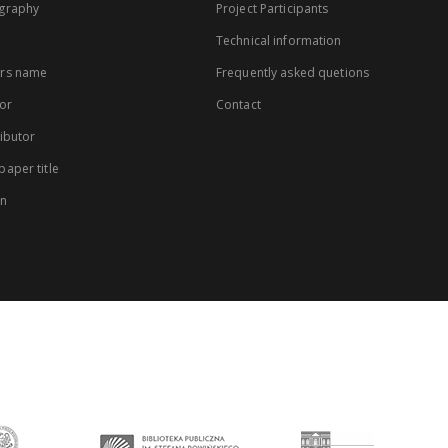
graphy
Project Participants
Technical information
rs name
Frequently asked quetions
or
Contact
ibutor
aper title
on