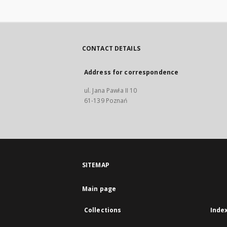
CONTACT DETAILS
Address for correspondence
ul. Jana Pawła II 10
61-139 Poznań
SITEMAP
Main page
Collections
Inde