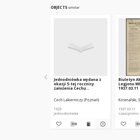
OBJECTS
similar
Jednodniówka wydana z
Biuletyn A
okazji 5-tej rocznicy
Legjonu Mł
założenia Cechu
1937.03.11
Lakierniczego w Poznaniu
: 1924-1929.
Cech Lakierniczy (Poznań)
Kosmalski, S
1929
1937.03.11
jednodniówka
czasopismo