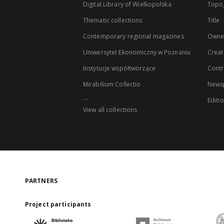
Digital Library of Wielkopolska
Topo
Thematic collections
Title
Contemporary regional magazines
Owne
Uniwersytet Ekonomiczny w Poznaniu
Creat
Instytucje współtworzące
Contr
Mirabilium Collectio
Newsp
...
Editi
View all collections
PARTNERS
Project participants