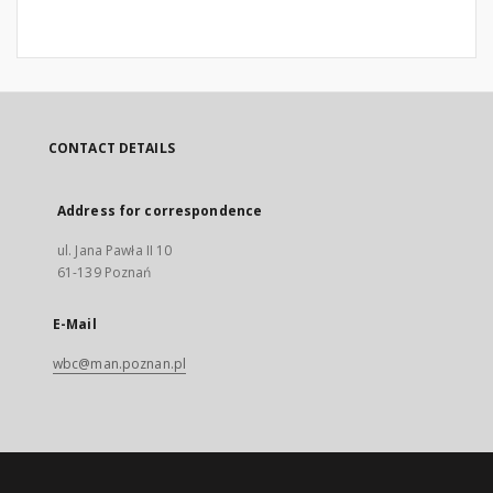
CONTACT DETAILS
Address for correspondence
ul. Jana Pawła II 10
61-139 Poznań
E-Mail
wbc@man.poznan.pl