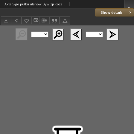
Akta 5-go pułku ułanów Dywizji Kozaków Sułtańskich z dnia 17.06.1856 r.
Show details