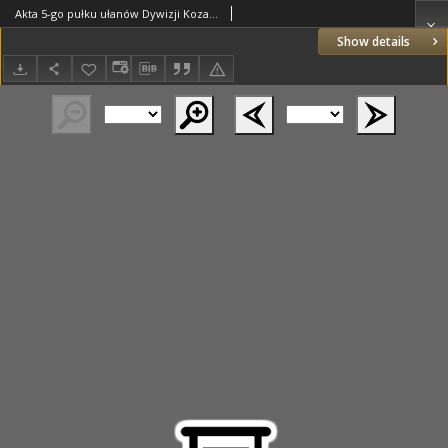
Akta 5-go pułku ułanów Dywizji Kozaków Sułtańskich z dnia 02.05.1856 r. (nr 2)
Show details