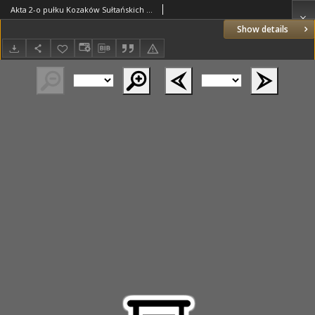
Akta 2-o pułku Kozaków Sułtańskich z lat 1855-1856. T.6 Akta 6 szwadronu z dnia 10.03.1856 r. (nr 1)
Show details