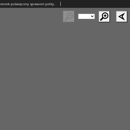
Nowy Kurjer: dziennik poświęcony sprawom politycznym i społecznym 1937.01.22 R.48 Nr17