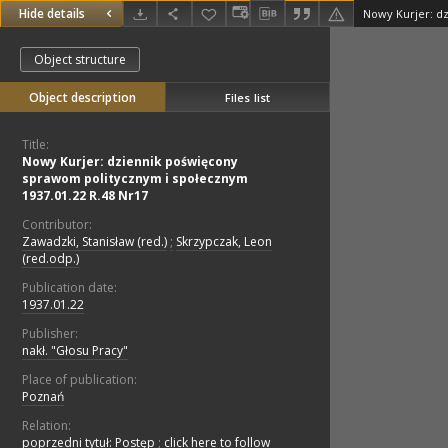
Hide details
Object structure
Object description
Files list
Title:
Nowy Kurjer: dziennik poświęcony
sprawom politycznym i społecznym
1937.01.22 R.48 Nr17
Contributor:
Zawadzki, Stanisław (red.)
;
Skrzypczak, Leon
(red.odp.)
Publication date:
1937.01.22
Publisher:
nakł. "Głosu Pracy"
Place of publication:
Poznań
Relation:
poprzedni tytuł: Postęp
;
click here to follow