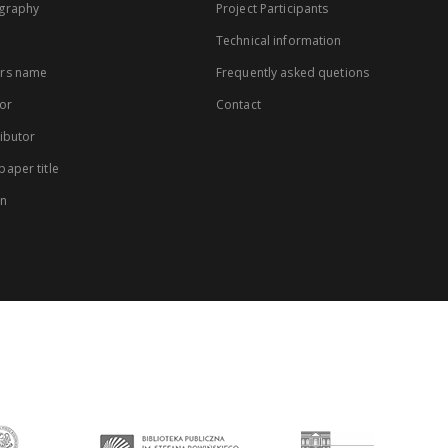
graphy
Project Participants
Technical information
rs name
Frequently asked quetions
or
Contact
ibutor
aper title
on