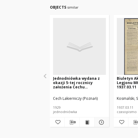
OBJECTS
similar
Jednodniówka wydana z
Biuletyn A
okazji 5-tej rocznicy
Legjonu Mł
założenia Cechu
1937.03.11
Lakierniczego w Poznaniu
: 1924-1929.
Cech Lakierniczy (Poznań)
Kosmalski, S
1929
1937.03.11
jednodniówka
czasopismo