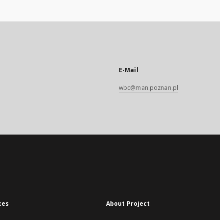
E-Mail
wbc@man.poznan.pl
xes
About Project