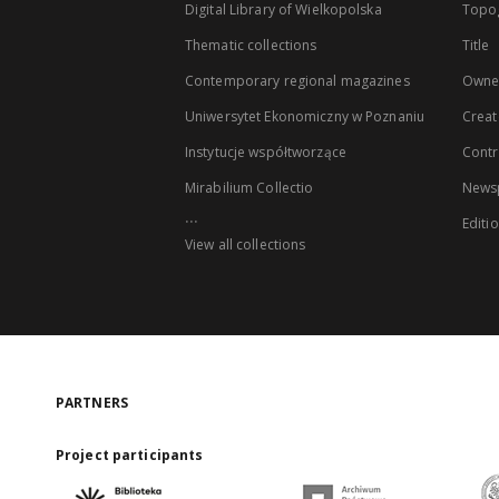
Digital Library of Wielkopolska
Topo
Thematic collections
Title
Contemporary regional magazines
Owne
Uniwersytet Ekonomiczny w Poznaniu
Creat
Instytucje współtworzące
Contr
Mirabilium Collectio
Newsp
...
Editi
View all collections
PARTNERS
Project participants