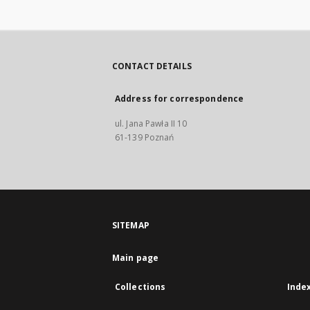
CONTACT DETAILS
Address for correspondence
ul. Jana Pawła II 10
61-139 Poznań
SITEMAP
Main page
Collections
Inde