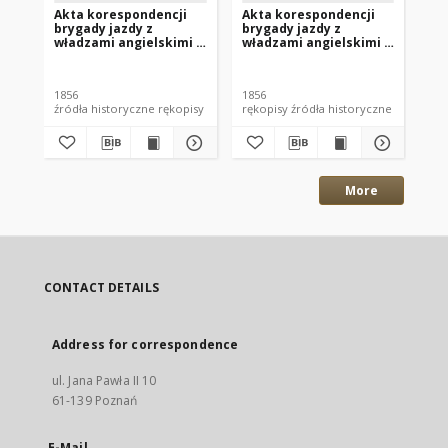
Akta korespondencji
Akta korespondencji
Ak
brygady jazdy z
brygady jazdy z
br
władzami angielskimi z
władzami angielskimi z
wł
05.05.1856 r. (nr 2)
05.04.1856 r. (nr 4)
04.
1856
1856
185
źródła historyczne rękopisy
rękopisy źródła historyczne
More
CONTACT DETAILS
Address for correspondence
ul. Jana Pawła II 10
61-139 Poznań
E-Mail