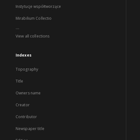
Instytucje współtworzące
Mirabilium Collectio
...
View all collections
Indexes
Topography
Title
Owners name
Creator
Contributor
Newspaper title