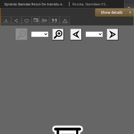
Epistola Stanislai Rescii De transitu et dormitione illustrs. et reverendis. D. Stanislai Hosii S. R. E. Cardinalis Maioris Paenitentiarj, et Episcopi Varmiensis
Reszka, Stanisław (1544-1600?)
Show details