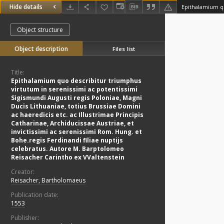
Hide details
Object structure
Object description
Files list
Title:
Epithalamium quo describitur triumphus
virtutum in serenissimi ac potentissimi
Sigismundi Augusti regis Poloniae, Magni
Ducis Lithuaniae, totius Brussiae Domini
ac haeredicis etc. ac Illustrimae Principis
Catharinae, Archiducissae Austriae, et
invictissimi ac serenissimi Rom. Hung. et
Bohe.regis Ferdinandi filiae nuptijs
celebratus. Autore M. Barptolomeo
Reisacher Carintho ex VValtenstein
Creator:
Reisacher, Bartholomaeus
Publication date:
1553
Publisher: