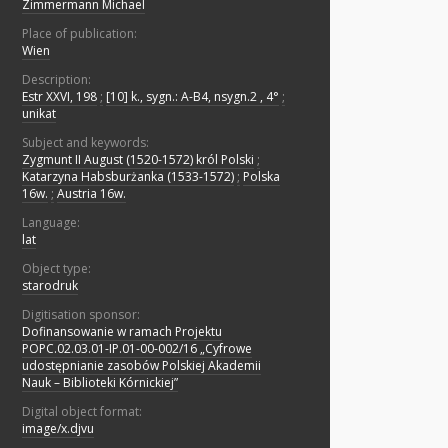
Zimmermann Michael
Place of publication:
Wien
Description:
Estr XXVI, 198
;
[10] k., sygn.: A-B4, nsygn.2 , 4°
;
unikat
Subject and keywords:
Zygmunt II August (1520-1572) król Polski
;
Katarzyna Habsburżanka (1533-1572)
;
Polska
16w.
;
Austria 16w.
Language:
lat
Object type:
starodruk
Digitisation sponsor:
Dofinansowanie w ramach Projektu
POPC.02.03.01-IP.01-00-002/16 „Cyfrowe
udostępnianie zasobów Polskiej Akademii
Nauk – Biblioteki Kórnickiej”
Digital object format:
image/x.djvu