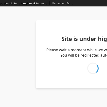
Epithalamium quo describitur triumphus virtutum in serenissimi ac potentissimi Sigismundi Augusti regis Poloniae, Magni Ducis Lithuaniae, totius Brussiae Domini ac haeredicis etc. ac Illustrimae Principis Catharinae, Archiducissae Austriae, et invictissimi ac serenissimi Rom. Hung. et Bohe.regis Ferdinandi filiae nuptijs celebratus. Autore M. Barptolomeo Reisacher Carintho ex VValtenstein
Reisacher, Bartholomaeus