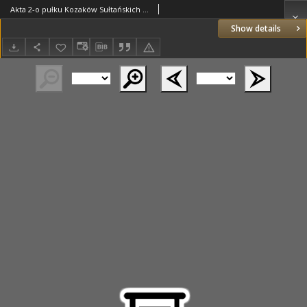
Akta 2-o pułku Kozaków Sułtańskich z lat 1855-1856. T.2 Akta 2 szwadronu z dnia 03.06.1855 r.
Show details