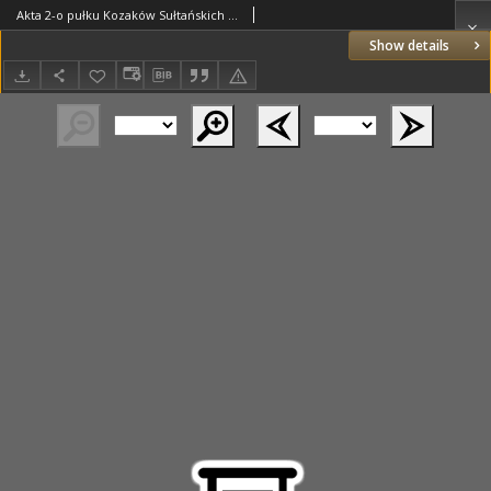
Akta 2-o pułku Kozaków Sułtańskich z lat 1855-1856. T.1 Akta 1 szwadronu z dnia 04.02.1856 r. (nr 3)
Show details