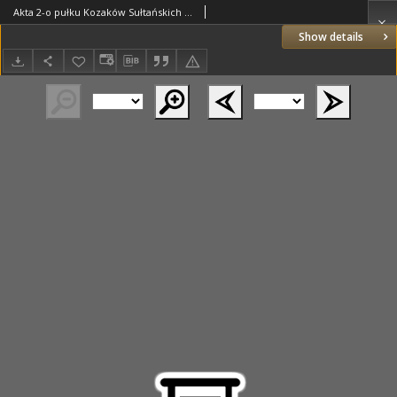
Akta 2-o pułku Kozaków Sułtańskich z lat 1855-1856. T.1 Akta 1 szwadronu z dnia 06.02.1856 r.
Show details