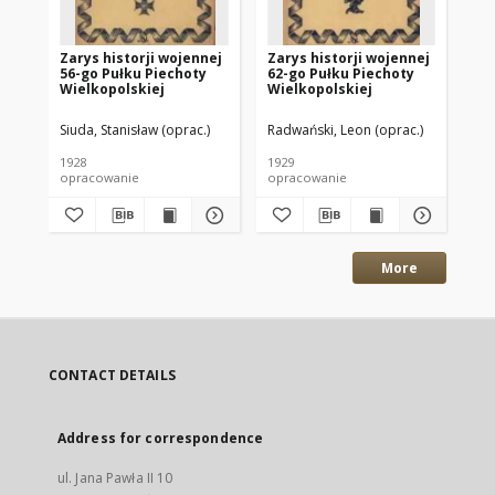
Zarys historji wojennej
Zarys historji wojennej
Za
56-go Pułku Piechoty
62-go Pułku Piechoty
9-
Wielkopolskiej
Wielkopolskiej
Le
Siuda, Stanisław (oprac.)
Radwański, Leon (oprac.)
Sza
1928
1929
192
opracowanie
opracowanie
op
More
CONTACT DETAILS
Address for correspondence
ul. Jana Pawła II 10