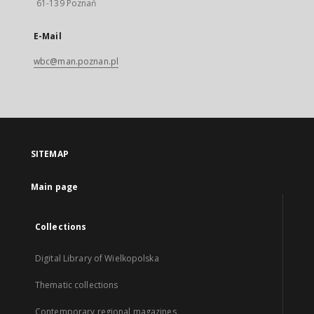
61-139 Poznań
E-Mail
wbc@man.poznan.pl
SITEMAP
Main page
Collections
Digital Library of Wielkopolska
Thematic collections
Contemporary regional magazines