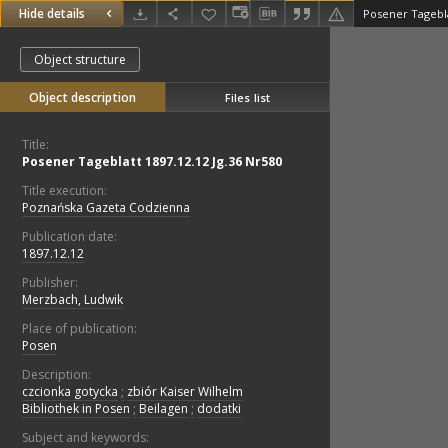
Hide details
Posener Tagebla
Object structure
Object description
Files list
Title:
Posener Tageblatt 1897.12.12 Jg.36 Nr580
Title execution:
Poznańska Gazeta Codzienna
Publication date:
1897.12.12
Publisher:
Merzbach, Ludwik
Place of publication:
Posen
Description:
czcionka gotycka
;
zbiór Kaiser Wilhelm
Bibliothek in Posen
;
Beilagen
;
dodatki
Subject and keywords: