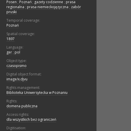
Posen
;
Poznań
;
gazety codzienne
;
prasa
regionalna
;
prasa niemieckojęzyczna
;
zabór
pruski
Temporal coverage:
Poznań
Spatial coverage:
1897
Language:
ger
;
pol
Object type:
czasopismo
Digital object format:
image/x.djvu
Rights management:
Biblioteka Uniwersytecka w Poznaniu
Rights:
domena publiczna
Access rights:
dla wszystkich bez ograniczeń
Digitisation: