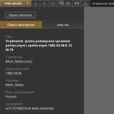
Hide details
Object structure
Object description
Files list
Title:
Orędownik: pismo poświęcone sprawom
politycznym i spółecznym 1885.04.08 R.15
Nr79
Contributor:
Bilich, Stefan (red.)
Publication date:
1885.04.08
Publisher:
Bilich, Stefan
Place of publication:
Poznań
Description:
w R.15(1885) brak wielu numerów