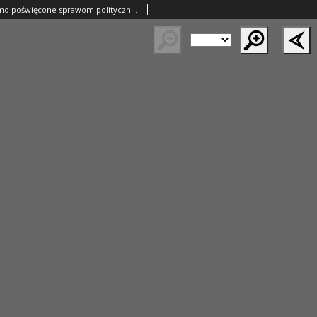
Orędownik: pismo poświęcone sprawom politycznym i spółecznym 1885.04.08 R.15 Nr79