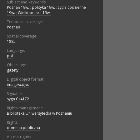
Subject and keywords:
Poznań 19w.
;
polityka 19w.
;
życie codzienne
19w.
;
Wielkopolska 19w.
Temporal coverage:
Poznań
Spatial coverage:
1885
Language:
pol
Object type:
gazety
Digital object format:
image/x.djvu
Signature:
sygn.Cz4172
Rights management:
Biblioteka Uniwersytecka w Poznaniu
Rights:
domena publiczna
Access rights: