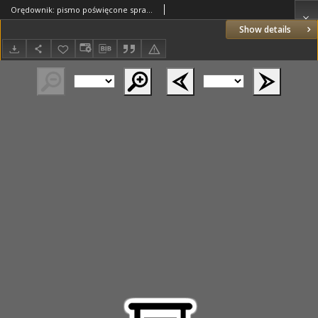
Orędownik: pismo poświęcone sprawom politycznym i spółecznym 1885.02.27 R.15 Nr47
Show details