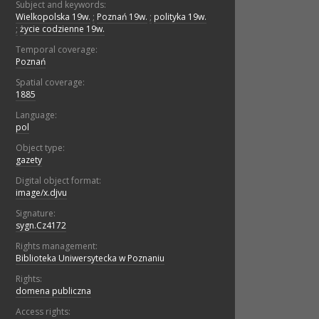
Subject and keywords:
Wielkopolska 19w.
;
Poznań 19w.
;
polityka 19w.
;
życie codzienne 19w.
Temporal coverage:
Poznań
Spatial coverage:
1885
Language:
pol
Object type:
gazety
Digital object format:
image/x.djvu
Signature:
sygn.Cz4172
Rights management:
Biblioteka Uniwersytecka w Poznaniu
Rights:
domena publiczna
Access rights: