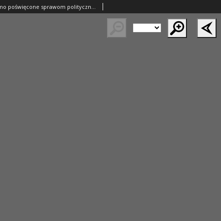
Orędownik: pismo poświęcone sprawom politycznym i spółecznym 1885.02.21 R.15 Nr42