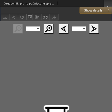
Orędownik: pismo poświęcone sprawom politycznym i spółecznym 1885.02.18 R.15 Nr39
Show details