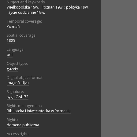
Subject and keywords:
Wielkopolska 19w.
;
Poznań 19w.
;
polityka 19w.
;
życie codzienne 19w.
Temporal coverage:
Poznań
Spatial coverage:
1885
Language:
pol
Object type:
gazety
Digital object format:
image/x.djvu
Signature:
sygn.Cz4172
Rights management:
Biblioteka Uniwersytecka w Poznaniu
Rights:
domena publiczna
Access rights: