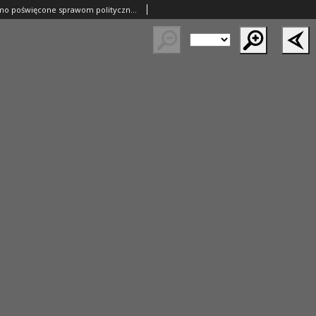
Orędownik: pismo poświęcone sprawom politycznym i spółecznym 1885.01.01 R.15 Nr1