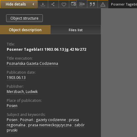
Hide details
Posener Tagebla
Object structure
Object description
Files list
Title:
Posener Tageblatt 1903.06.13 Jg.42 Nr272
Title execution:
Poznańska Gazeta Codzienna
Publication date:
1903.06.13
Publisher:
Merzbach, Ludwik
Place of publication:
Posen
Subject and keywords:
Posen
;
Poznań
;
gazety codzienne
;
prasa
regionalna
;
prasa niemieckojęzyczna
;
zabór
pruski