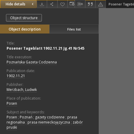
Hide details
Posener Tagebla
Object structure
Object description
Files list
Title:
Posener Tageblatt 1902.11.21 Jg.41 Nr545
Title execution:
Poznańska Gazeta Codzienna
Publication date:
1902.11.21
Publisher:
Merzbach, Ludwik
Place of publication:
Posen
Subject and keywords:
Posen
;
Poznań
;
gazety codzienne
;
prasa
regionalna
;
prasa niemieckojęzyczna
;
zabór
pruski