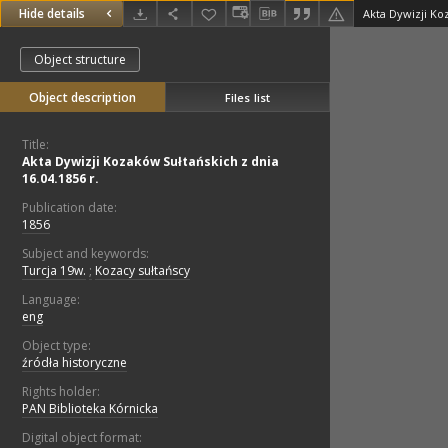
Hide details
Akta Dywizji Koz
Object structure
Object description
Files list
Title:
Akta Dywizji Kozaków Sułtańskich z dnia
16.04.1856 r.
Publication date:
1856
Subject and keywords:
Turcja 19w.
;
Kozacy sułtańscy
Language:
eng
Object type:
źródła historyczne
Rights holder:
PAN Biblioteka Kórnicka
Digital object format: