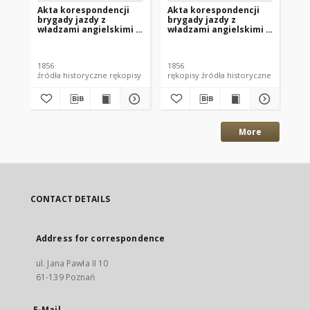
Akta korespondencji
Akta korespondencji
Ak
brygady jazdy z
brygady jazdy z
br
władzami angielskimi z
władzami angielskimi z
wł
05.05.1856 r. (nr 2)
05.04.1856 r. (nr 4)
04.
1856
1856
185
źródła historyczne rękopisy
rękopisy źródła historyczne
More
CONTACT DETAILS
Address for correspondence
ul. Jana Pawła II 10
61-139 Poznań
E-Mail