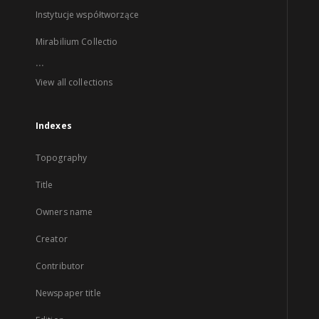
Instytucje współtworzące
Mirabilium Collectio
...
View all collections
Indexes
Topography
Title
Owners name
Creator
Contributor
Newspaper title