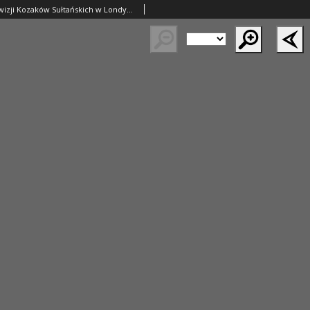
Akta Agencji Dywizji Kozaków Sułtańskich w Londynie z dnia 12.01.1856 r.