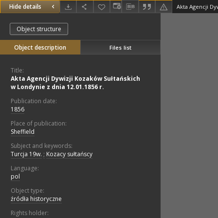
Hide details
Object structure
Object description
Files list
Title:
Akta Agencji Dywizji Kozaków Sułtańskich
w Londynie z dnia 12.01.1856 r.
Publication date:
1856
Place of publication:
Sheffield
Subject and keywords:
Turcja 19w.
;
Kozacy sułtańscy
Language:
pol
Object type:
źródła historyczne
Rights holder: