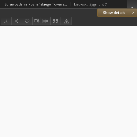
Sprawozdania Poznańskiego Towarzystwa Przyjaciół Nauk. 1929 R.3
Lisowski, Zygmunt (1880-1955) (red.)
Show details