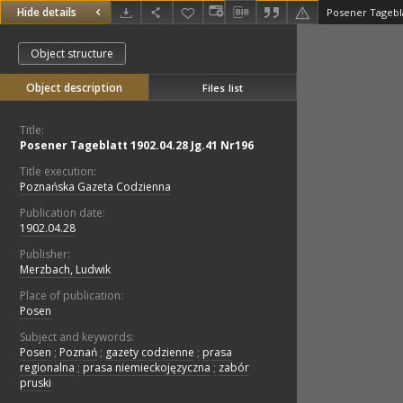
Hide details
Posener Tagebla
Object structure
Object description
Files list
Title:
Posener Tageblatt 1902.04.28 Jg.41 Nr196
Title execution:
Poznańska Gazeta Codzienna
Publication date:
1902.04.28
Publisher:
Merzbach, Ludwik
Place of publication:
Posen
Subject and keywords:
Posen
;
Poznań
;
gazety codzienne
;
prasa
regionalna
;
prasa niemieckojęzyczna
;
zabór
pruski