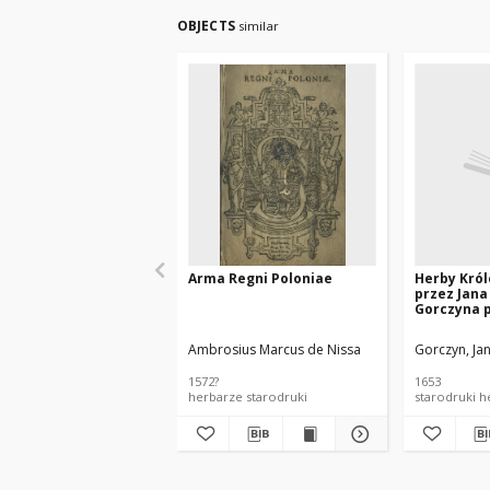
OBJECTS
similar
Arma Regni Poloniae
Herby Król
przez Jana
Gorczyna 
y drukiem,
narodu po
Ambrosius Marcus de Nissa
Gorczyn, Ja
1572?
1653
herbarze starodruki
sta