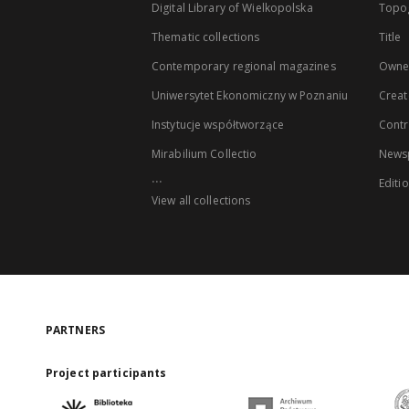
Digital Library of Wielkopolska
Topo
Thematic collections
Title
Contemporary regional magazines
Owne
Uniwersytet Ekonomiczny w Poznaniu
Creat
Instytucje współtworzące
Contr
Mirabilium Collectio
Newsp
...
Editi
View all collections
PARTNERS
Project participants