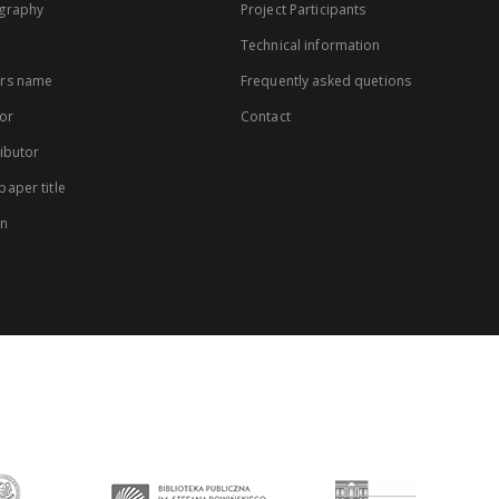
graphy
Project Participants
Technical information
rs name
Frequently asked quetions
or
Contact
ibutor
aper title
on