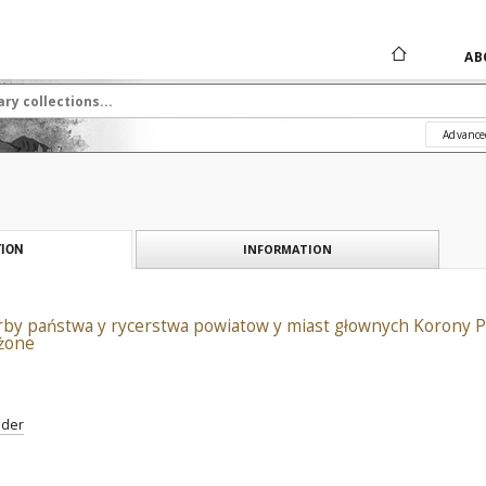
AB
Advance
INFORMATION
ION
by państwa y rycerstwa powiatow y miast głownych Korony Pols
ożone
nder