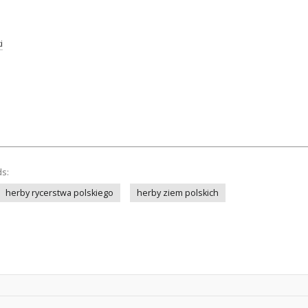
i
ds:
herby rycerstwa polskiego
herby ziem polskich