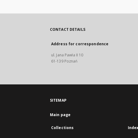
CONTACT DETAILS
Address for correspondence
ul. Jana Pawła II 10
61-139 Poznań
SITEMAP
Main page
Collections
Inde