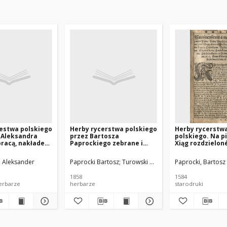
estwa polskiego
Herby rycerstwa polskiego
Herby rycerstw
 Aleksandra
przez Bartosza
polskiego. Na p
pracą, nakładem
Paprockiego zebrane i
Xiąg rozdzielon
 ku sławie
wydane r. p. 1584; wydanie
[...] wydané [...]
lskiego wydane
Kazimierza Józefa
n Aleksander
Paprocki Bartosz
Turowski Kazimierz Józef (wyd.)
Paprocki, Bartosz 
Turowskiego
1858
1584
rodruki herbarze
herbarze
starodruki