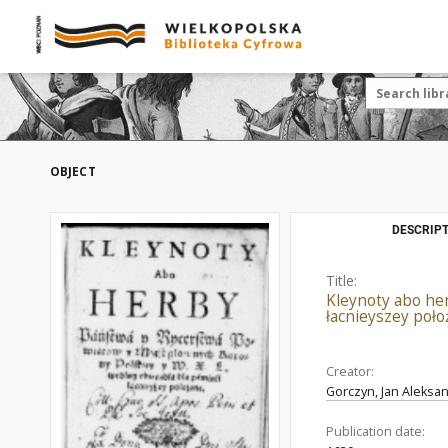
OBJECT
DESCRIPT
Title:
Kleynoty abo her
łacnieyszey poł
Creator:
Gorczyn, Jan Aleksa
Publication date: