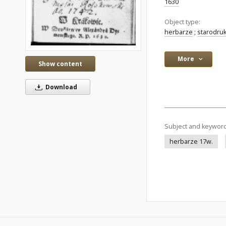
1630
Object type:
herbarze
;
starodruk
More
Show content
Download
Subject and keywor
herbarze 17w.