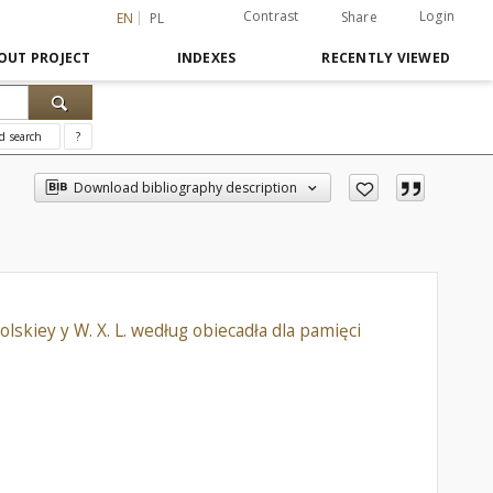
Contrast
Login
Share
EN
PL
OUT PROJECT
INDEXES
RECENTLY VIEWED
d search
?
Download bibliography description
kiey y W. X. L. według obiecadła dla pamięci