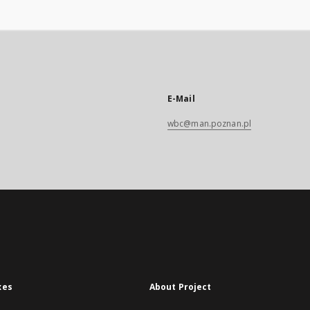
E-Mail
wbc@man.poznan.pl
xes
About Project