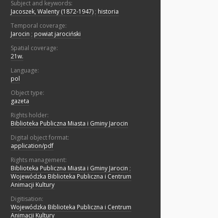
Subject and keywords:
Jacoszek, Walenty (1872-1947)
;
historia
Temporal coverage:
Jarocin
;
powiat jarociński
Spatial coverage:
21w.
Language:
pol
Object type:
gazeta
Rights holder:
Biblioteka Publiczna Miasta i Gminy Jarocin
Digital object format:
application/pdf
Rights management:
Biblioteka Publiczna Miasta i Gminy Jarocin
;
Wojewódzka Biblioteka Publiczna i Centrum
Animacji Kultury
Digitisation:
Wojewódzka Biblioteka Publiczna i Centrum
Animacji Kultury