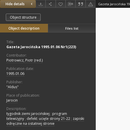
Hide details
Gazeta Jarocińska 19
Object structure
Object description
Files list
Title:
Gazeta Jarocińska 1995.01.06 Nr1(223)
Contributor:
Piotrowicz, Piotr (red.)
Publication date:
1995.01.06
Publisher:
"Aldus"
Place of publication:
Jarocin
Description:
tygodnik ziemi jarocińskiej
;
program
telewizyjny
;
defekt: ucięte strony 21-22
;
zapiski
odręczne na ostatniej stronie