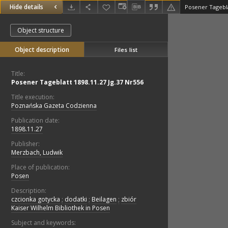
Hide details
Posener Tagebla
Object structure
Object description
Files list
Title:
Posener Tageblatt 1898.11.27 Jg.37 Nr556
Title execution:
Poznańska Gazeta Codzienna
Publication date:
1898.11.27
Publisher:
Merzbach, Ludwik
Place of publication:
Posen
Description:
czcionka gotycka
;
dodatki
;
Beilagen
;
zbiór
Kaiser Wilhelm Bibliothek in Posen
Subject and keywords: