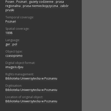
Posen
;
Poznań
;
gazety codzienne
;
prasa
regionalna
;
prasa niemieckojęzyczna
;
zabór
pruski
Temporal coverage:
Poznań
Spatial coverage:
1898
Language:
ger
;
pol
Object type:
czasopismo
Digital object format:
image/x.djvu
Rights management:
Biblioteka Uniwersytecka w Poznaniu
Digitisation:
Biblioteka Uniwersytecka w Poznaniu
Location of original object:
Biblioteka Uniwersytecka w Poznaniu