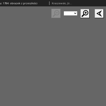
u: 1784: obrazek z przeszłości
Kraszewski, Józef Ignacy (1812–1887)