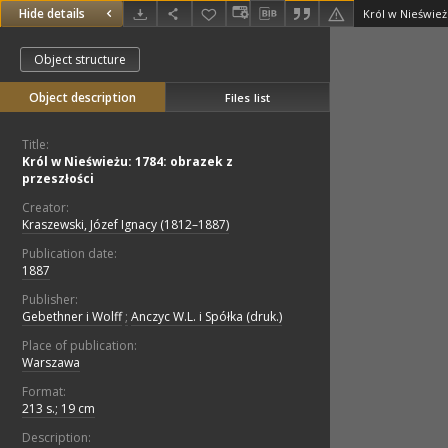
Hide details
Król w Nieśwież
Object structure
Object description
Files list
Title:
Król w Nieświeżu: 1784: obrazek z
przeszłości
Creator:
Kraszewski, Józef Ignacy (1812–1887)
Publication date:
1887
Publisher:
Gebethner i Wolff
;
Anczyc W.L. i Spółka (druk.)
Place of publication:
Warszawa
Format:
213 s.; 19 cm
Description: