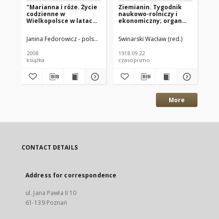
"Marianna i róże. Życie
Ziemianin. Tygodnik
Zi
codzienne w
naukowo-rolniczy i
na
Wielkopolsce w latach
ekonomiczny; organ
ek
1890-1914 z tradycji
Centralnego
Ce
rodzinnej"
Towarzystwa
To
Janina Fedorowicz - polska pisarka
Swinarski Wacław (red.)
Joanna Konopińska (1925 -1996; P
Swi
Gospodarczego w
Go
Wielkim Księstwe
Wi
2008
1918.09.22
191
Poznańskim 1918.09.22
Po
książka
czasopismo
cz
R.69 Nr38
R.
More
CONTACT DETAILS
Address for correspondence
ul. Jana Pawła II 10
61-139 Poznań