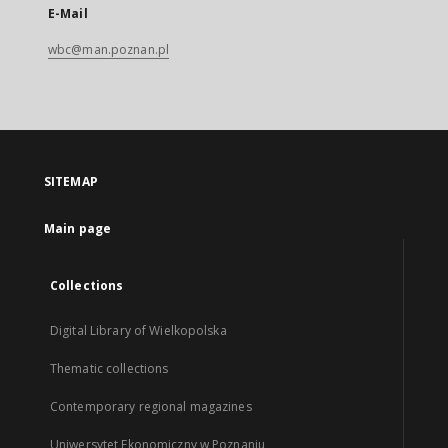
E-Mail
wbc@man.poznan.pl
SITEMAP
Main page
Collections
Digital Library of Wielkopolska
Thematic collections
Contemporary regional magazines
Uniwersytet Ekonomiczny w Poznaniu