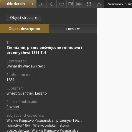
Hide details
Object structure
Object description
Files list
Title:
Ziemianin, pismo poświęcone rolnictwu i
przemysłowi 1851 T.4
Contributor:
Swinarski Wacław (red.)
Publication date:
1851
Publisher:
Ernest Guenther, Leszno
Place of publication:
Poznań
Subject and keywords:
Wielkie Księstwo Poznańskie
;
przemysł 19w.
;
rolnictwo 19w.
;
Wielkopolska historia
gospodarcza
;
Wielkie Księstwo Poznańskie