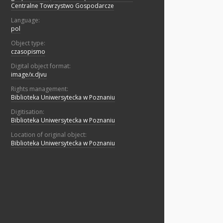
Centralne Towrzystwo Gospodarcze
Language:
pol
Object type:
czasopismo
Digital object format:
image/x.djvu
Rights management:
Biblioteka Uniwersytecka w Poznaniu
Digitisation:
Biblioteka Uniwersytecka w Poznaniu
Location of original object:
Biblioteka Uniwersytecka w Poznaniu