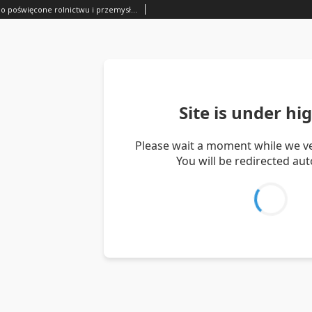
Ziemianin, pismo poświęcone rolnictwu i przemysłowi 1851 T.4