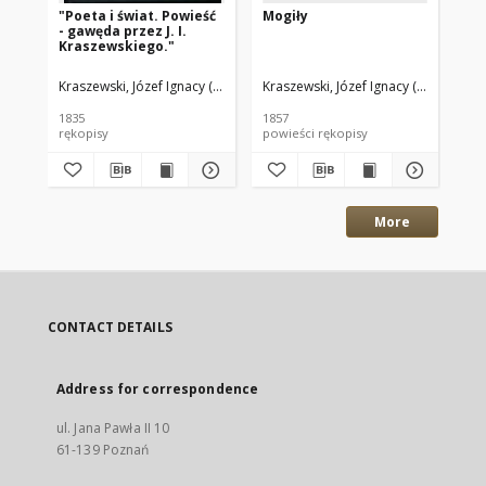
"Poeta i świat. Powieść
Mogiły
Br
- gawęda przez J. I.
sp
Kraszewskiego."
wie
wie
Kr
Kraszewski, Józef Ignacy (1812–1887)
Kraszewski, Józef Ignacy (1812–1887
Kra
1835
1857
187
rękopisy
powieści rękopisy
pow
More
CONTACT DETAILS
Address for correspondence
ul. Jana Pawła II 10
61-139 Poznań