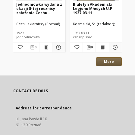
Jednodniówka wydana z
Biuletyn Akademicki
60
okazji 5-tej rocznicy
Legjonu Młodych U.P.
Zo
założenia Cechu
1937.03.11
Po
Lakierniczego w
Poznaniu : 1924-1929.
Cech Lakierniczy (Poznań)
Kosmalski, St. (redaktor)
Oddział Un
Run
1929
1937.03.11
193
jednodniówka
czasopismo
art
More
CONTACT DETAILS
Address for correspondence
ul. Jana Pawła II 10
61-139 Poznań