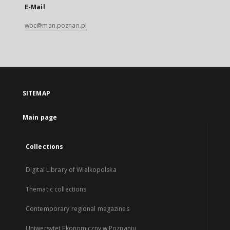
E-Mail
wbc@man.poznan.pl
SITEMAP
Main page
Collections
Digital Library of Wielkopolska
Thematic collections
Contemporary regional magazines
Uniwersytet Ekonomiczny w Poznaniu