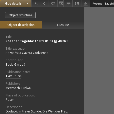
Hide details
Posener Tagebla
Object structure
Object description
Files list
Title:
Posener Tageblatt 1901.01.04 Jg.40 Nr5
Title execution:
Poznańska Gazeta Codzienna
Contributor:
Bode G.(red.)
Publication date:
1901.01.04
Publisher:
Merzbach, Ludwik
Place of publication:
Posen
Description:
Dodatki: In Freier Stunde; Die Welt der Frau;