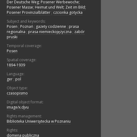
Der Deutsche Weg; Posener Werbewoche;
Posener Masse; Heimat und Welt; Zeit im Bild;
Posener Provinzialblätter
;
czcionka gotycka
Subject and keywords:
Posen
;
Poznań
;
gazety codzienne
;
prasa
regionalna
;
prasa niemieckojęzyczna
;
zabór
pruski
Temporal coverage:
Posen
Spatial coverage:
1894-1939
Language:
ger
;
pol
Object type:
czasopismo
Digital object format:
image/x.djvu
Rights management:
Biblioteka Uniwersytecka w Poznaniu
Rights:
domena publiczna