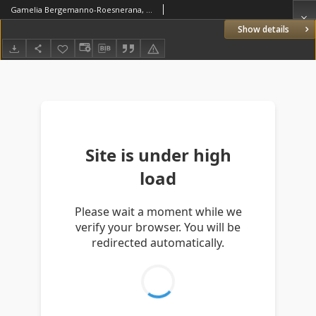
Gamelia Bergemanno-Roesnerana, Mense Gameliano Solennissime Celebrata Die Bergemannische und Rösnerische Hochzeitliche Festivität, So den 18. Tag Januarii Anno 1689 in FrauStadt [...] celebriret [...] besungen von einer glückwünschenden Sapho [...]
Show details