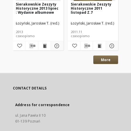
Sierakowskie Zeszyty
Sierakowskie Zeszyty
Si
Historyczne 2013 lipiec
Historyczne 2011
Hi
: Wydanie albumowe
listopad Z.7
kw
Łożyński, Jarosław T. (red.)
Łożyński, Jarosław T. (red.)
Łoż
2013
2011.11
201
czasopismo
czasopismo
cz
More
CONTACT DETAILS
Address for correspondence
ul. Jana Pawła II 10
61-139 Poznań