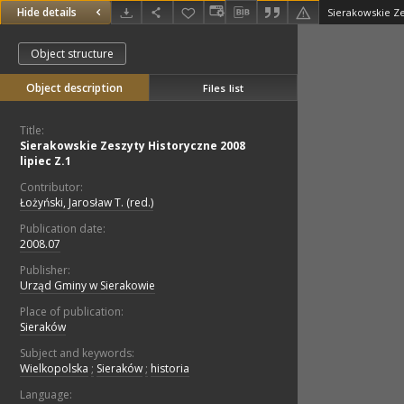
Hide details
Sierakowskie Ze
Object structure
Object description
Files list
Title:
Sierakowskie Zeszyty Historyczne 2008
lipiec Z.1
Contributor:
Łożyński, Jarosław T. (red.)
Publication date:
2008.07
Publisher:
Urząd Gminy w Sierakowie
Place of publication:
Sieraków
Subject and keywords:
Wielkopolska
;
Sieraków
;
historia
Language: