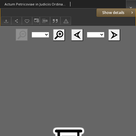
Actum Petricoviae in Judiciis Ordinariis Generalibus Tribunalis Regni Sabbatho post Festum Sancti Aegidii Abbatis proximo videlicet die Tertia Mensis Septembris Anno Domini Millesimo Septingentesimo Octuagesimo Quinto
Show details