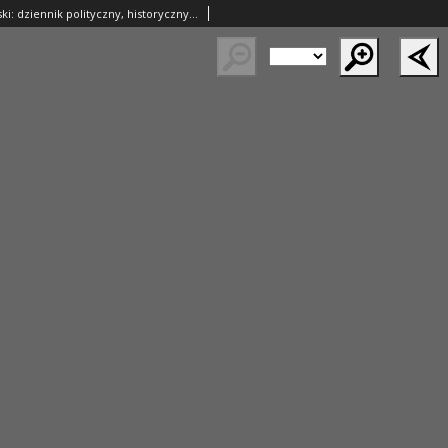
Goniec Krakowski: dziennik polityczny, historyczny i literacki. 1829.08.20 nr100