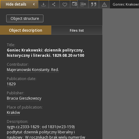
Hide details
Object structure
Object description
Files list
Title:
Goniec Krakowski: dziennik polityczny,
historyczny i literacki. 1829.08.20 nr100
Contributor:
Majeranowski Konstanty. Red.
Publication date:
1829
Publisher:
Bracia Gieszkowscy
Place of publication:
Kraków
Description:
sygn.cz.2333-1829
;
od 1831(nr23-159)
podtytuł: dziennik polityczny liberalny i
naukowy
;
W rocznikach brak wielu numerów